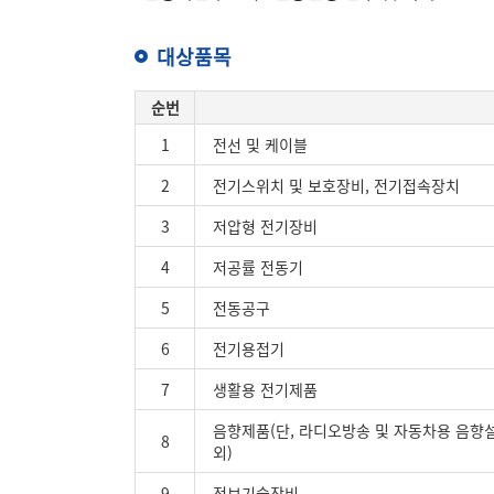
대상품목
순번
1
전선 및 케이블
2
전기스위치 및 보호장비, 전기접속장치
3
저압형 전기장비
4
저공률 전동기
5
전동공구
6
전기용접기
7
생활용 전기제품
음향제품(단, 라디오방송 및 자동차용 음향
8
외)
9
정보기술장비