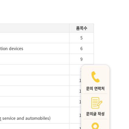
품목수
5
ction devices
6
9
1
16
문의 연락처
15
18
문의글 작성
16
g service and automobiles)
12